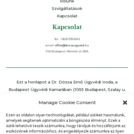
Rólunk
Szolgáltatások
Kapcsolat
Kapcsolat
Tel.: +3630 939 6943
email:
office@dozsaugyved.hu
1145 Budapest, Mexikói út 28/A
Ezt a honlapot a Dr. Dózsa Ernő Ügyvédi Iroda, a
Budapest Ügyvédi Kamarában (1055 Budapest, Szalay u.
7.) bejegyzett iroda tartja fenn az ügyvédekre vonatkozó
Manage Cookie Consent
jogszabályok és belső szabályzatok szerint, melyek az
ügyféljogokra vonatkozó tájékoztatással együtt a
Ezen az oldalon olyan technológiákat, például sütiket használunk,
www.magyarugyvedikamara.hu honlapon találhatóak.
amelyek segítenek optimalizálni a böngészési élményt. Ezek a
sütik lehetővé teszik számunkra, hogy tároljuk és hozzáférjünk az
eszközének információihoz, és engedélyezik számunkra az ilyen