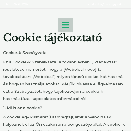
Ugrás
Tel.: +36 30 939 6943
email:
office@dozsaugyved.hu
a
MAIN
tartalomra
MENU
Cookie tájékoztató
Cookie-k Szabályzata
Ez a Cookie-k Szabályzata (a továbbiakban: „Szabályzat”)
részletesen ismerteti, hogy a [Weboldal neve] (a
továbbiakban: „Weboldal”) milyen típusú cookie-kat használ,
és hogyan használja azokat. Kérjük, olvassa el figyelmesen
ezt a Szabályzatot, hogy tájékozódjon a cookie-k
használatával kapcsolatos információkról.
1. Mi is az a cookie?
A cookie egy kisméretű szövegfájl, amit a weboldalak
helyeznek el az Ön eszközén a böngészője által. A cookie-k